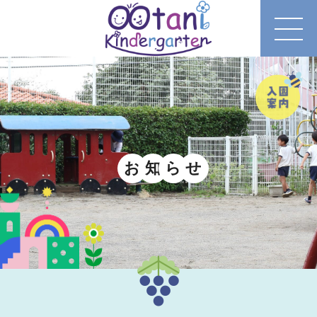
お
知
ら
せ